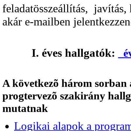
feladatösszeállítás, javítás
akár e-mailben jelentkezzen
I. éves hallgatók:
év
A következõ három sorban a 
progtervezõ szakirány hall
mutatnak
Logikai alapok a program