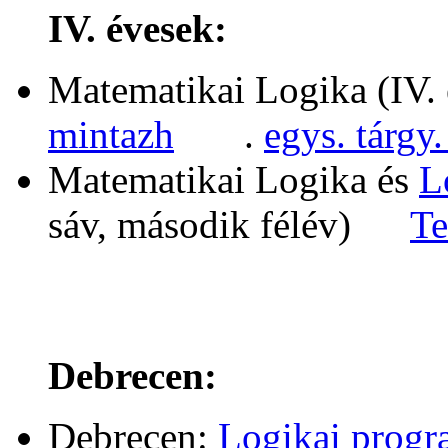
IV. évesek:
Matematikai Logika (IV. é
mintazh
.
egys. tárgy.
Matematikai Logika és
L
sáv, második félév)
Te
Debrecen:
Debrecen:
Logikai progr