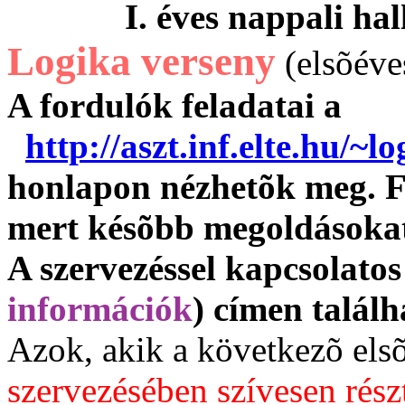
I. éves nappali hall
Logika verseny
(elsõéve
A fordulók feladatai
http://aszt.inf.elte.hu/~l
honlapon nézhetõk meg. Fi
mert késõbb megoldásokat
A szervezéssel kapcsolato
információk
) címen talál
Azok, akik a következõ el
szervezésében szívesen rés