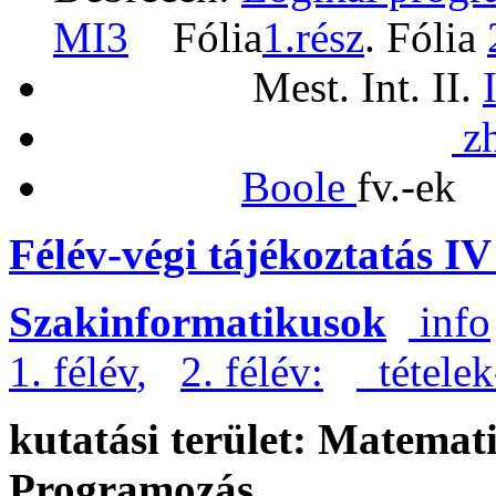
MI3
Fólia
1.rész
. Fólia
Mest. Int. II.
zh
Boole
fv.-ek
Félév-végi tájékoztatás IV
Szakinformatikusok
info
1. félév
,
2. félév:
tételek
kutatási terület: Matemat
Programozás