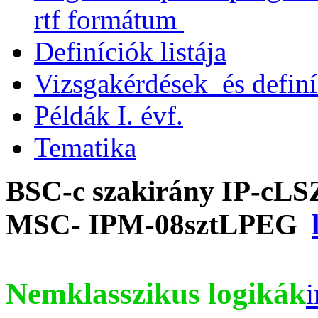
rtf formátum
Definíciók listája
Vizsgakérdések és definíc
Példák I. évf.
Tematika
BSC-c szakirány IP-cL
MSC- IPM-08sztLPEG
Nemklasszikus logikák
i