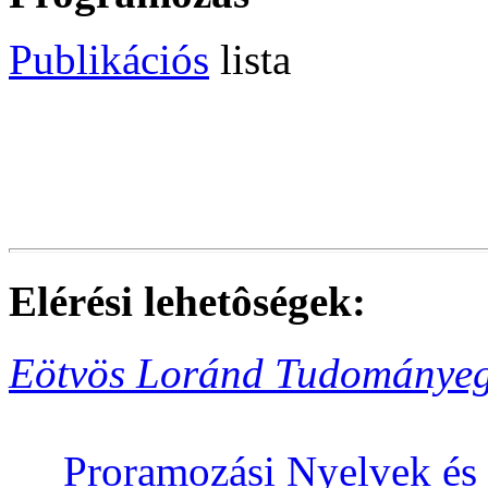
Publikációs
lista
Elérési lehetôségek:
Eötvös Loránd Tudománye
Proramozási Nyelvek és