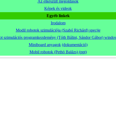
Az elkészült megoldások
Képek és videok
Egyéb linkek
Irodalom
Modil robotok szimulációja (Szabó Richárd) specije
t szimulációs programkezdemény (Tóth Bálint, Sándor Gábor) windo
Miniboard anyagok
(dokumentáció)
Mobil robotok (Pethö Balázs) (ppt)